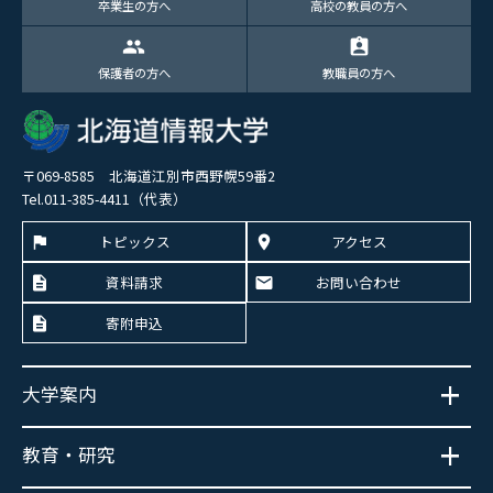
卒業生の方へ
高校の教員の方へ
group
assignment_ind
保護者の方へ
教職員の方へ
〒069-8585 北海道江別市西野幌59番2
Tel.011-385-4411（代表）
トピックス
アクセス
資料請求
お問い合わせ
寄附申込
大学案内
教育・研究