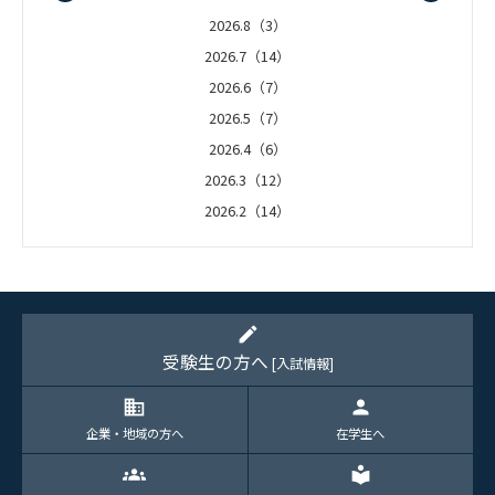
2026.8（3）
2026.7（14）
2026.6（7）
2026.5（7）
2026.4（6）
2026.3（12）
2026.2（14）
2026.1（5）
edit
受験生の方へ
[入試情報]
domain
person
企業・地域の方へ
在学生へ
groups
local_library