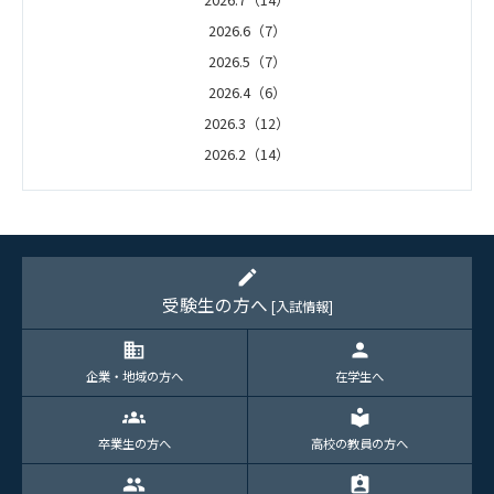
2026.6（7）
2026.5（7）
2026.4（6）
2026.3（12）
2026.2（14）
2026.1（5）
edit
受験生の方へ
[入試情報]
domain
person
企業・地域の方へ
在学生へ
groups
local_library
卒業生の方へ
高校の教員の方へ
group
assignment_ind