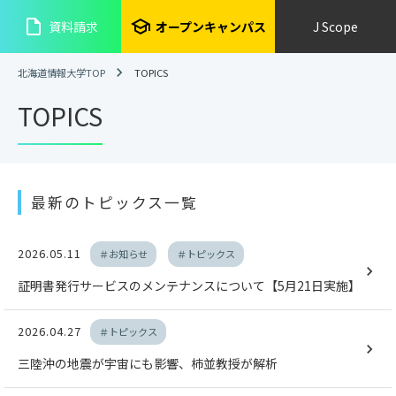
insert_drive_file
school
資料請求
オープンキャンパス
J Scope
北海道情報大学TOP
TOPICS
TOPICS
最新のトピックス一覧
2026.05.11
＃お知らせ
＃トピックス
証明書発行サービスのメンテナンスについて【5月21日実施】
2026.04.27
＃トピックス
三陸沖の地震が宇宙にも影響、柿並教授が解析